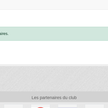
ires.
Les partenaires du club