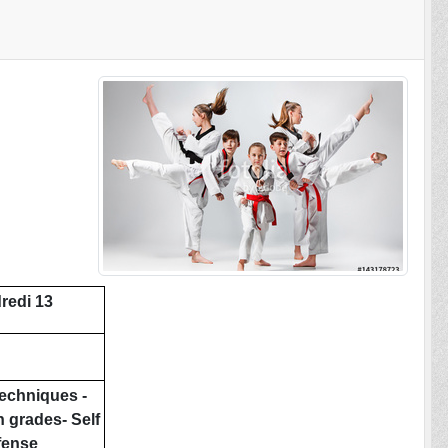
redi 13
echniques -
 grades- Self
fense