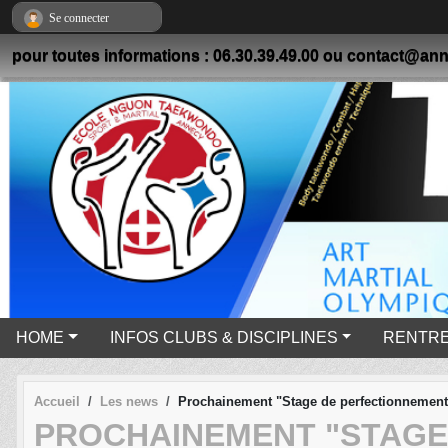
Panneau de gestion des cookies
Se connecter
pour toutes informations : 06.30.39.49.00 ou contact@
HOME
INFOS CLUBS & DISCIPLINES
RENTREE
Accueil
Les news
Prochainement "Stage de perfectionnement
PROCHAINEMENT "STAGE