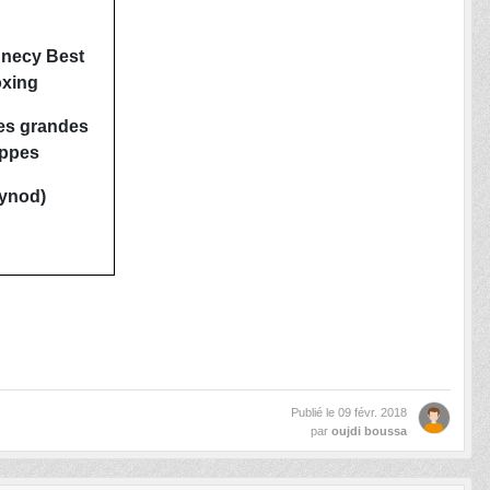
nnecy Best
xing
es grandes
ppes
ynod)
Publié le
09 févr. 2018
par
oujdi boussa