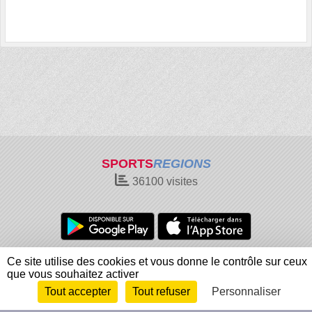
SPORTS
REGIONS
36100
visites
Charte cookies
Gestion des cookies
Ce site utilise des cookies et vous donne le contrôle sur ceux
que vous souhaitez activer
Informations légales
Signaler un contenu inapproprié
Tout accepter
Tout refuser
Personnaliser
Envie de participer ?
Connexion